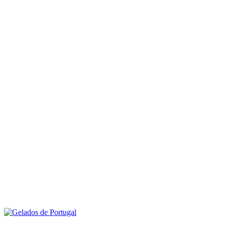
Por
Gelados de Portugal
2.397
5 minutos de leitura
Receitas
Publicado em 15 Novembro, 2021
Crepes de Chocolate e Laranja com Gelado de Chocolate
Ler mais
Por
Gelados de Portugal
2.379
Receitas
Publicado em 27 Outubro, 2021
Tiramisu com Gelado de Requeijão com Doce de Abóbora 🎃
Ler mais